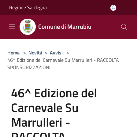
Salta al contenuto principale
Regione Sardegna
Comune di Marrubiu
Home
>
Novità
>
Avvisi
>
46^ Edizione del Carnevale Su Marrulleri - RACCOLTA
SPONSORIZZAZIONI
46^ Edizione del
Carnevale Su
Marrulleri -
RACCOLTA