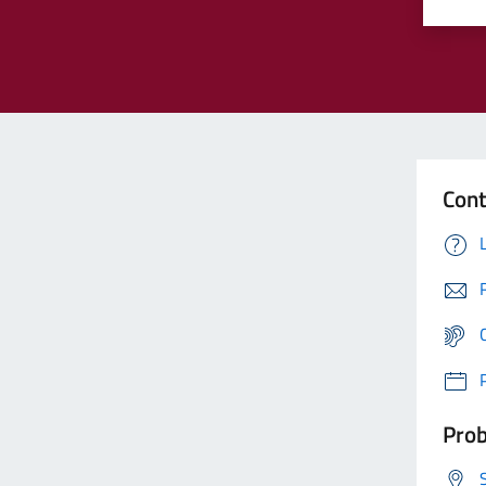
Cont
Prob