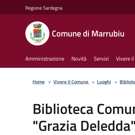
Salta al contenuto principale
Regione Sardegna
Comune di Marrubiu
Amministrazione
Novità
Servizi
Vivere 
Home
>
Vivere il Comune
>
Luoghi
>
Bibliot
Biblioteca Comu
"Grazia Deledda