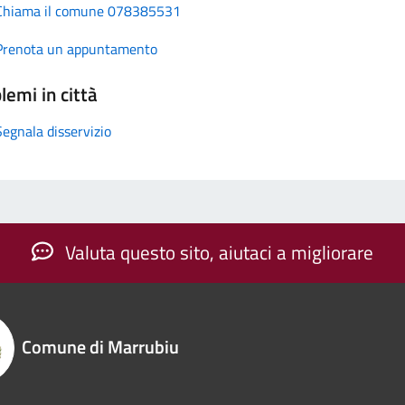
Chiama il comune 078385531
Prenota un appuntamento
lemi in città
Segnala disservizio
Valuta questo sito, aiutaci a migliorare
Comune di Marrubiu