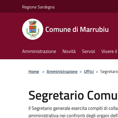
Salta al contenuto principale
Regione Sardegna
Comune di Marrubiu
Amministrazione
Novità
Servizi
Vivere 
Home
>
Amministrazione
>
Uffici
>
Segretar
Segretario Comu
Il Segretario generale esercita compiti di coll
amministrativa nei confronti degli organi dell