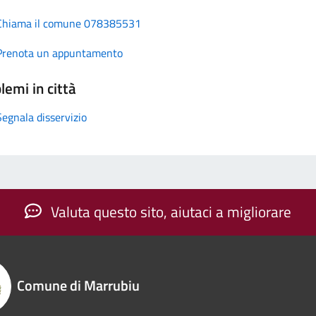
Chiama il comune 078385531
Prenota un appuntamento
lemi in città
Segnala disservizio
Valuta questo sito, aiutaci a migliorare
Comune di Marrubiu