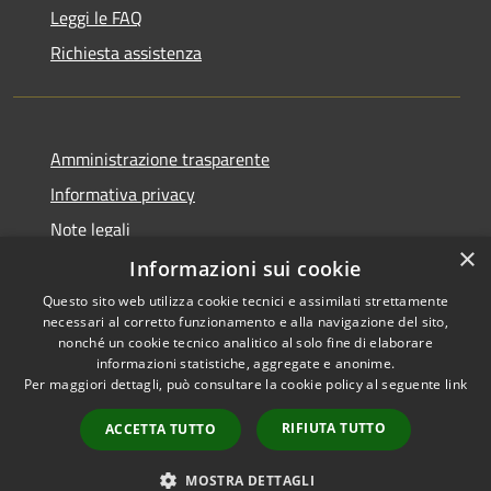
Leggi le FAQ
Richiesta assistenza
Amministrazione trasparente
Informativa privacy
Note legali
×
Dichiarazione di accessibilità
Informazioni sui cookie
Questo sito web utilizza cookie tecnici e assimilati strettamente
necessari al corretto funzionamento e alla navigazione del sito,
nonché un cookie tecnico analitico al solo fine di elaborare
informazioni statistiche, aggregate e anonime.
RSS
Copyright © 2026 • Comune di
Per maggiori dettagli, può consultare la cookie policy al seguente
link
Accessibilità
Marrubiu • Powered by
Privacy
Municipium
Accesso
•
RIFIUTA TUTTO
ACCETTA TUTTO
Cookie
redazione
Mappa del sito
MOSTRA DETTAGLI