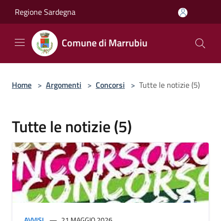
Salta al contenuto principale
Regione Sardegna
Comune di Marrubiu
Home
>
Argomenti
>
Concorsi
>
Tutte le notizie (5)
Tutte le notizie (5)
AVVISI
21 MAGGIO 2026