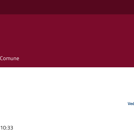
il Comune
Ved
 10:33