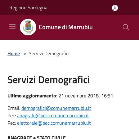
Salta al contenuto principale
Regione Sardegna
Comune di Marrubiu
Home
>
Servizi Demografici
Servizi Demografici
Ultimo aggiornamento
: 21 novembre 2018, 16:51
Email:
demografici@comunemarrubiu.it
Pec:
anagrafe@pec.comunemarrubiu.it
Pec:
elettorale@pec.comunemarrubiu.it
ANAGRAFE e STATO CIVILE