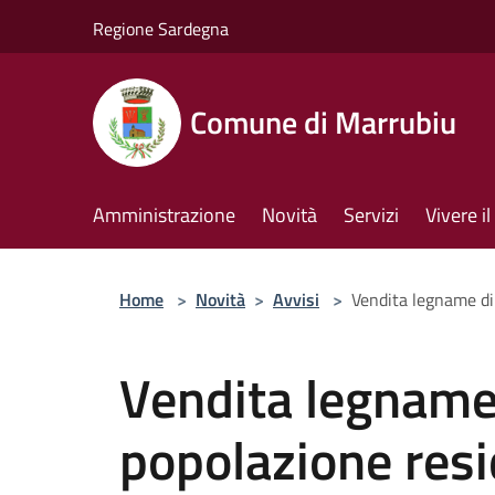
Salta al contenuto principale
Regione Sardegna
Comune di Marrubiu
Amministrazione
Novità
Servizi
Vivere 
Home
>
Novità
>
Avvisi
>
Vendita legname di
Vendita legname d
popolazione res