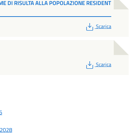
ME DI RISULTA ALLA POPOLAZIONE RESIDENT
PDF
Scarica
PDF
Scarica
6
/2028