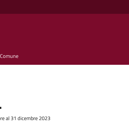
il Comune
.
bre al 31 dicembre 2023