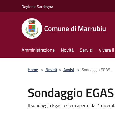
Salta al contenuto principale
Regione Sardegna
Comune di Marrubiu
Amministrazione
Novità
Servizi
Vivere 
Home
>
Novità
>
Avvisi
>
Sondaggio EGAS.
Sondaggio EGAS
Il sondaggio Egas resterà aperto dal 1 dicem