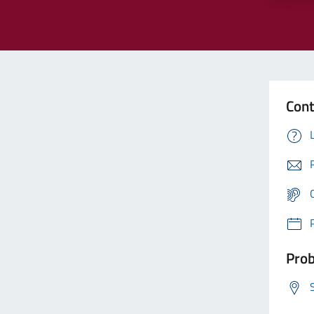
Cont
Prob