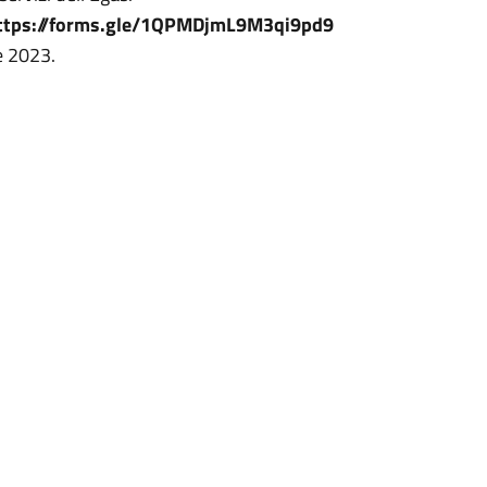
ttps://forms.gle/1QPMDjmL9M3qi9pd9
e 2023.