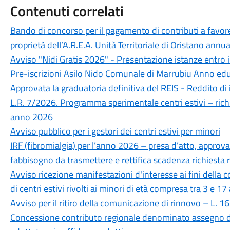
Contenuti correlati
Bando di concorso per il pagamento di contributi a favore d
proprietà dell’A.R.E.A. Unità Territoriale di Oristano annu
Avviso "Nidi Gratis 2026" - Presentazione istanze entro 
Pre-iscrizioni Asilo Nido Comunale di Marrubiu Anno e
Approvata la graduatoria definitiva del REIS - Reddito di 
L.R. 7/2026. Programma sperimentale centri estivi – ric
anno 2026
Avviso pubblico per i gestori dei centri estivi per minori
IRF (fibromialgia) per l’anno 2026 – presa d’atto, app
fabbisogno da trasmettere e rettifica scadenza richies
Avviso ricezione manifestazioni d'interesse ai fini della c
di centri estivi rivolti ai minori di età compresa tra 3 e 17
Avviso per il ritiro della comunicazione di rinnovo – L
Concessione contributo regionale denominato assegno di n