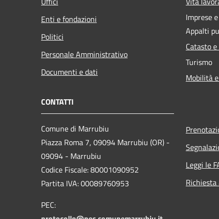
Uffici
Vita lavor
Imprese 
Enti e fondazioni
Appalti pu
Politici
Catasto e
Personale Amministrativo
Turismo
Documenti e dati
Mobilità e
CONTATTI
Comune di Marrubiu
Prenotaz
Piazza Roma 7, 09094 Marrubiu (OR) -
Segnalazi
09094 - Marrubiu
Leggi le 
Codice Fiscale: 80001090952
Richiesta
Partita IVA: 00089760953
PEC:
protocollo@pec.comunemarrubiu.it