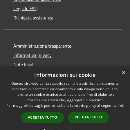
Leggi le FAQ
Richiesta assistenza
Amministrazione trasparente
Informativa privacy
Note legali
×
Dichiarazione di accessibilità
Informazioni sui cookie
Questo sito web utilizza cookie tecnici e assimilati strettamente
necessari al corretto funzionamento e alla navigazione del sito,
nonché un cookie tecnico analitico al solo fine di elaborare
informazioni statistiche, aggregate e anonime.
RSS
Copyright © 2026 • Comune di
Per maggiori dettagli, può consultare la cookie policy al seguente
link
Accessibilità
Marrubiu • Powered by
Privacy
Municipium
Accesso
•
RIFIUTA TUTTO
ACCETTA TUTTO
Cookie
redazione