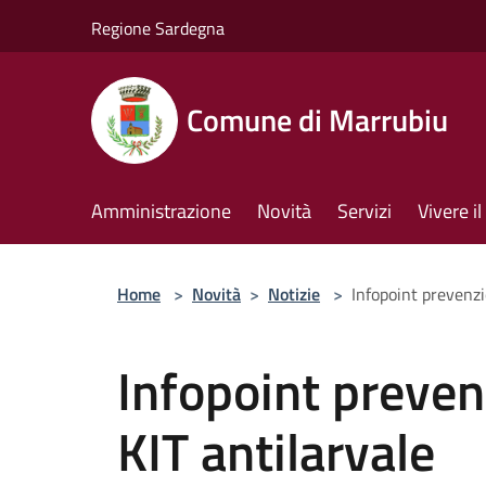
Salta al contenuto principale
Regione Sardegna
Comune di Marrubiu
Amministrazione
Novità
Servizi
Vivere 
Home
>
Novità
>
Notizie
>
Infopoint prevenzi
Infopoint prevenz
KIT antilarvale