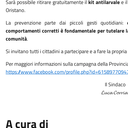
Sarà possibile ritirare gratuitamente il
kit antilarvale
e i
Oristano.
La prevenzione parte dai piccoli gesti quotidiani:
comportamenti corretti è fondamentale per tutelare la 
comunità
.
Si invitano tutti i cittadini a partecipare e a fare la propria
Per maggiori informazioni sulla campagna della Provinci
https://www.facebook.com/profile.php?id=615897709
Il Sindaco
𝓛𝓾𝓬𝓪 𝓒𝓸𝓻𝓻𝓲𝓪
A cura di