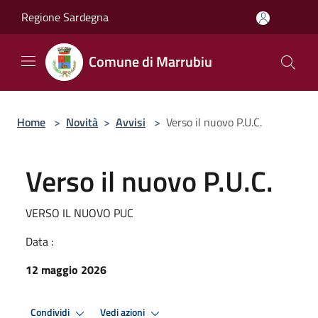
Salta al contenuto principale
Regione Sardegna
Comune di Marrubiu
Home
>
Novità
>
Avvisi
>
Verso il nuovo P.U.C.
Verso il nuovo P.U.C.
VERSO IL NUOVO PUC
Data :
12 maggio 2026
Condividi
Vedi azioni