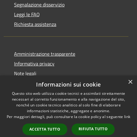
Segnalazione disservizio
Leggi le FAQ
Richiesta assistenza
Amministrazione trasparente
Informativa privacy
Note legali
×
Dichiarazione di accessibilità
Informazioni sui cookie
Questo sito web utilizza cookie tecnici e assimilati strettamente
necessari al corretto funzionamento e alla navigazione del sito,
nonché un cookie tecnico analitico al solo fine di elaborare
informazioni statistiche, aggregate e anonime.
RSS
Copyright © 2026 • Comune di
Per maggiori dettagli, può consultare la cookie policy al seguente
link
Accessibilità
Marrubiu • Powered by
Privacy
Municipium
Accesso
•
RIFIUTA TUTTO
ACCETTA TUTTO
Cookie
redazione