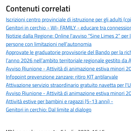
Contenuti correlati
Iscrizioni centro provinciale di istruzione per gli adulti (c
Genitori in cerchio - WI- FAMILY - educare tra connessio
Notizie dalla Regione: Online l'avviso “Sine Limes 2” per 
persone con limitazioni nell’autonomia
Approvate le graduatorie provvisorie del Bando per la rich
l’anno 2026 nell’ambito territoriale regionale gestito da
Avviso Riunione - Attività di animazione estiva minori 2
Infopoint prevenzione zanzare: ritiro KIT antilarvale
Attivazione servizio straordinario gratuito navetta per l'U
Avviso Riunione - Attività di animazione estiva minori 2
Attività estive per bambini e ragazzi (5-13 anni) -
Genitori in cerchio: Dal limite al dialogo