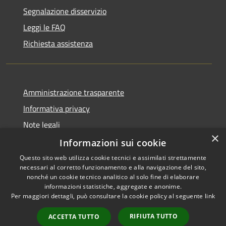
Segnalazione disservizio
Leggi le FAQ
Richiesta assistenza
Amministrazione trasparente
Informativa privacy
Note legali
×
Dichiarazione di accessibilità
Informazioni sui cookie
Questo sito web utilizza cookie tecnici e assimilati strettamente
necessari al corretto funzionamento e alla navigazione del sito,
nonché un cookie tecnico analitico al solo fine di elaborare
informazioni statistiche, aggregate e anonime.
RSS
Copyright © 2026 • Comune di
Per maggiori dettagli, può consultare la cookie policy al seguente
link
Accessibilità
Marrubiu • Powered by
Privacy
Municipium
Accesso
•
RIFIUTA TUTTO
ACCETTA TUTTO